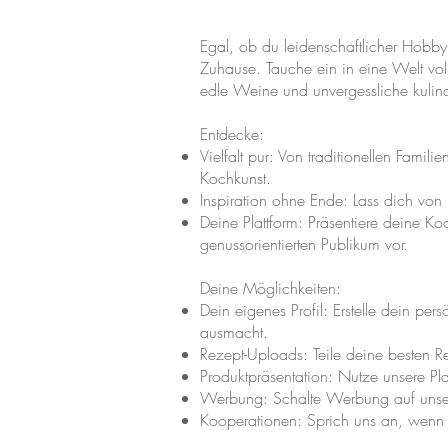
Egal, ob du leidenschaftlicher Hobbyko
Zuhause. Tauche ein in eine Welt voll
edle Weine und unvergessliche kulina
Entdecke:
Vielfalt pur: Von traditionellen Fami
Kochkunst.
Inspiration ohne Ende: Lass dich vo
Deine Plattform: Präsentiere deine Ko
genussorientierten Publikum vor.
Deine Möglichkeiten:
Dein eigenes Profil: Erstelle dein pe
ausmacht.
Rezept-Uploads: Teile deine besten R
Produktpräsentation: Nutze unsere Pla
Werbung: Schalte Werbung auf unser
Kooperationen: Sprich uns an, wenn d