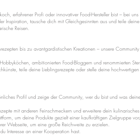
ch, erfahrener Profi oder innovativer Food-Hersteller bist – bei uns 
er Inspiration, tausche dich mit Gleichgesinnten aus und teile deine 
rische Reisen.
lienrezepten bis zu avantgardistischen Kreationen – unsere Community
n Hobbyköchen, ambitionierten Food-Bloggern und renommierten Ster
chkünste, teile deine Lieblingsrezepte oder stelle deine hochwertigen
rsönliches Profil und zeige der Community, wer du bist und was deine
ezepte mit anderen Feinschmeckern und erweitere dein kulinarische
ttform, um deine Produkte gezielt einer kaufkräftigen Zielgruppe vorz
er Webseite, um eine große Reichweite zu erzielen.
u Interesse an einer Kooperation hast.