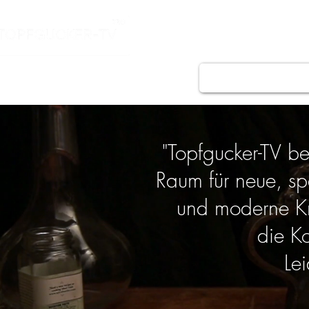
HOME
REZEPT
"Topfgucker-TV be
Raum für neue, sp
und moderne Krea
die K
Le