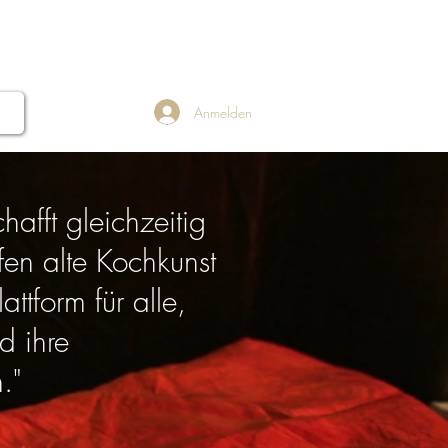
ERNATIONAL
More...
Anmelden
hafft gleichzeitig
fen alte Kochkunst
ttform für alle,
d ihre
."