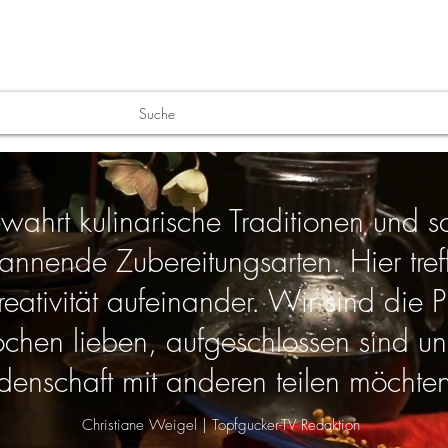
E
PARTNER
STERNE STORYS
SHOP
INT
Suche
wahrt kulinarische Traditionen und sc
PR & Marketing
annende Zubereitungsarten. Hier tref
tivität aufeinander. Wir sind die Pla
ochen lieben, aufgeschlossen sind un
idenschaft mit anderen teilen möchten
Christiane Weigel | Topfgucker-TV Redaktion