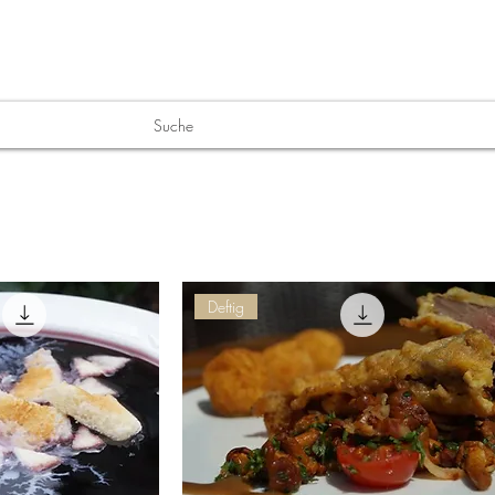
E
PARTNER
STERNE STORYS
SHOP
INT
Suche
Deftig