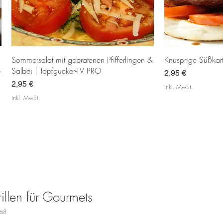
Schnellansicht
Sc
Sommersalat mit gebratenen Pfifferlingen &
Knusprige Süßkar
e
Salbei | Topfgucker-TV PRO
Preis
2,95 €
Preis
2,95 €
inkl. MwSt.
inkl. MwSt.
Für Feinschmecker
Beilage
Bodenständig & edel
Fischgericht
Masterclass-Rezept
sehr lecker
Beliebt
Beliebt
Fischgericht
Für Profis
illen für Gourmets
468