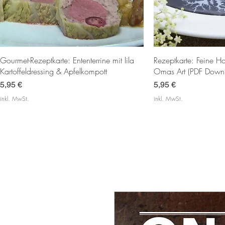
Schnellansicht
Schnel
Gourmet-Rezeptkarte: Ententerrine mit lila
Rezeptkarte: Feine 
Kartoffeldressing & Apfelkompott
Omas Art (PDF Down
Preis
Preis
5,95 €
5,95 €
inkl. MwSt.
inkl. MwSt.
Back-Rezept
Deftig
Beliebt
Deftig
schelles Gericht
sehr lecker
Spezialität
Deftig
Für Profis
Caribisch