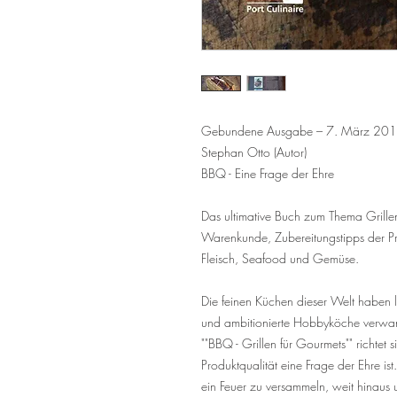
Gebundene Ausgabe – 7. März 2014 
Stephan Otto (Autor)
BBQ - Eine Frage der Ehre
Das ultimative Buch zum Thema Grillen 
Warenkunde, Zubereitungstipps der Pr
Fleisch, Seafood und Gemüse.
Die feinen Küchen dieser Welt haben lä
und ambitionierte Hobbyköche verwandel
""BBQ - Grillen für Gourmets"" richtet 
Produktqualität eine Frage der Ehre ist
ein Feuer zu versammeln, weit hinaus u